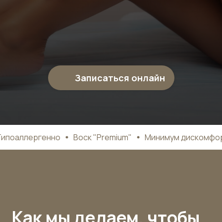
Записаться онлайн
поаллергенно
Воск "Premium"
Минимум дискомфорт
Как мы делаем, чтобы