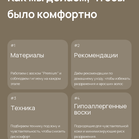
было комфортно
#1
#2
Материалы
Рекомендации
Работаем с воском "Premium" и
Даём рекомендации по
соблюдаем гигиену на каждом
домашнему уходу, чтобы избежать
этапе
раздражения и вросших волос
#3
#4
Гипоаллергенные
Техника
воски
Подбираем технику под зону и
Подходящие для чувствительной
чувствительность, чтобы снизить
кожи и минимизирующие риск
дискомфорт.
раздражения.