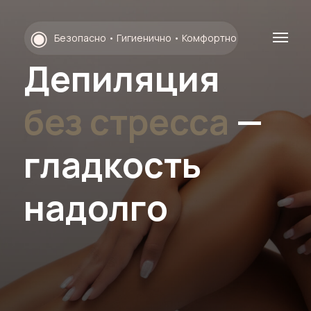
◉
Безопасно • Гигиенично • Комфортно
Депиляция
без стресса
—
гладкость
надолго